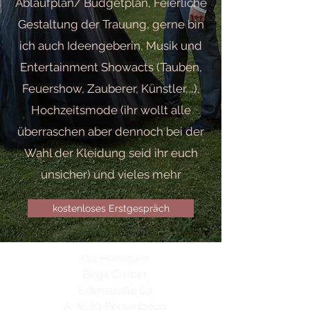
Ablaufplan/ Budgetplan, Feierliche
Gestaltung der Trauung, gerne bin
ich auch Ideengeberin, Musik und
Entertainment Showacts (Tauben,
Feuershow, Zauberer, Künstler,…),
Hochzeitsmode (ihr wollt alle
überraschen aber dennoch bei der
Wahl der Kleidung seid ihr euch
unsicher) und vieles mehr
kostenloses Erstgespräch
Die Heiraterei
Birgit Gruber
Erlenstraße 6a
A-3680 Persenbeug