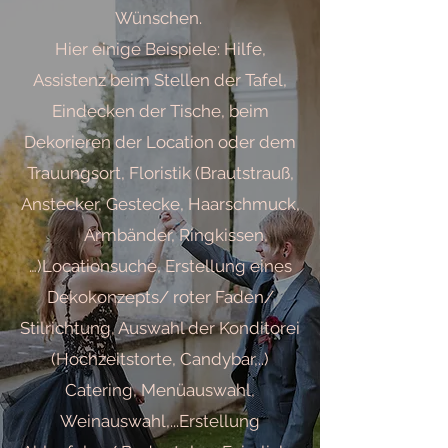
Wünschen.
Hier einige Beispiele: Hilfe,
Assistenz beim Stellen der Tafel,
Eindecken der Tische, beim
Dekorieren der Location oder dem
Trauungsort, Floristik (Brautstrauß,
Anstecker, Gestecke, Haarschmuck,
Armbänder, Ringkissen,
…)Locationsuche, Erstellung eines
Dekokonzepts/ roter Faden/
Stilrichtung, Auswahl der Konditorei
(Hochzeitstorte, Candybar,..)
Catering, Menüauswahl,
Weinauswahl,...Erstellung