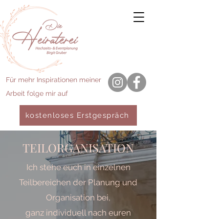
Für mehr Inspirationen meiner
Arbeit folge mir auf
kostenloses Erstgespräch
TEILORGANISATION
Ich stehe euch in einzelnen
Teilbereichen der Planung und
Organisation bei,
ganz individuell nach euren