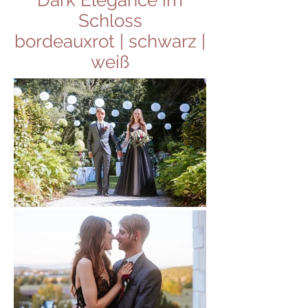
Dark Elegance im
Schloss
bordeauxrot | schwarz |
weiß